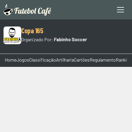
Copa 165
Organizado Por:
Fabinho Soccer
Home
Jogos
Classificação
Artilharia
Cartões
Regulamento
Ranking