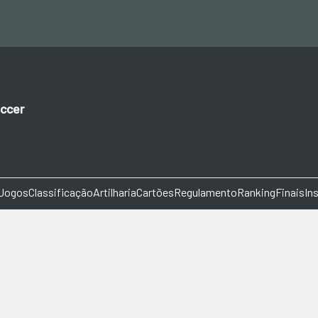
ccer
Jogos
Classificação
Artilharia
Cartões
Regulamento
Ranking
Finais
In