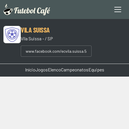
VILA SUISSA
Vila Suissa - / SP
www.facebook.com/ecvila.suissa.5
Início
Jogos
Elenco
Campeonatos
Equipes