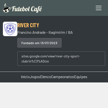
RIVER CITY
Francino Andrade - Itagimirim / BA
Fundado em 13/07/2023
sites.google.com/view/river-city-sport-
club/in%C3%ADcio
Início
Jogos
Elenco
Campeonatos
Equipes