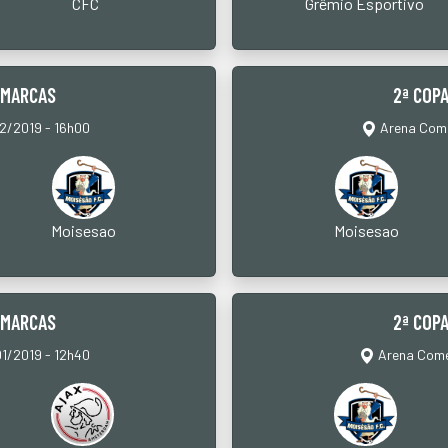
CFC
Grêmio Esportivo
IMARCAS
2ª COP
02/2019 - 16h00
Arena Comer
Moisesao
Moisesao
IMARCAS
2ª COP
01/2019 - 12h40
Arena Comer