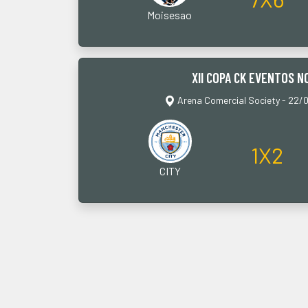
Moisesao
XII COPA CK EVENTOS 
Arena Comercial Society - 22/
1X2
CITY