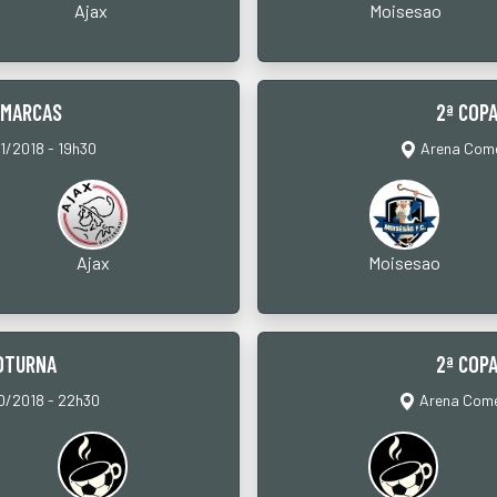
Ajax
Moisesao
IMARCAS
2ª COP
1/2018 - 19h30
Arena Comer
Ajax
Moisesao
NOTURNA
2ª COP
10/2018 - 22h30
Arena Comer