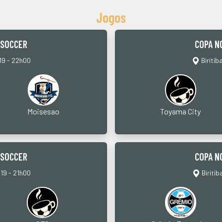
Jogos
 SOCCER
COPA N
19 - 22h00
Biritib
Moisesao
Toyama City
 SOCCER
COPA N
19 - 21h00
Biritib