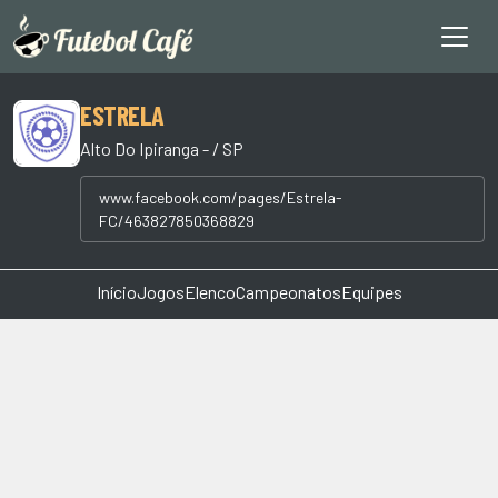
ESTRELA
Alto Do Ipiranga - / SP
www.facebook.com/pages/Estrela-
FC/463827850368829
Início
Jogos
Elenco
Campeonatos
Equipes