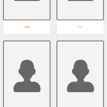
João
Lu