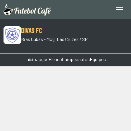
DIVAS FC
Bras Cubas - Mogi Das Cruzes / SP
Início
Jogos
Elenco
Campeonatos
Equipes