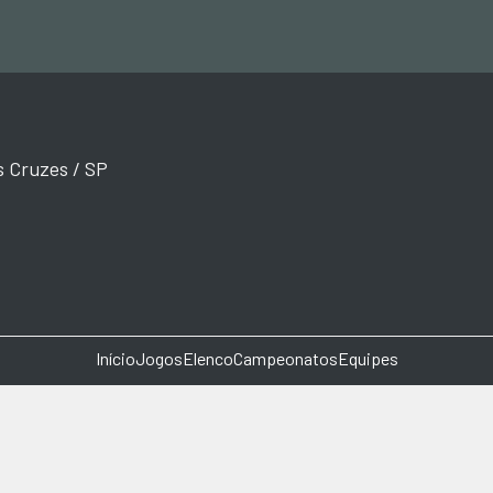
s Cruzes / SP
Início
Jogos
Elenco
Campeonatos
Equipes