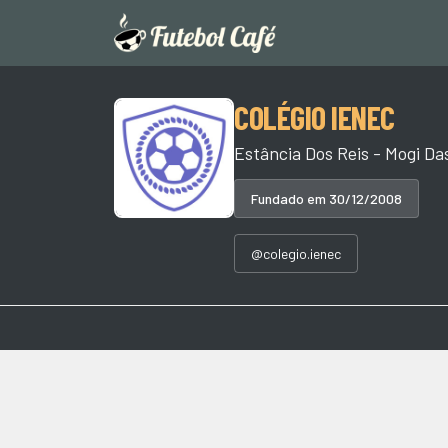
COLÉGIO IENEC
Estância Dos Reis - Mogi Da
Fundado em 30/12/2008
@colegio.ienec