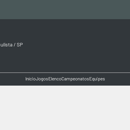
lista / SP
Início
Jogos
Elenco
Campeonatos
Equipes