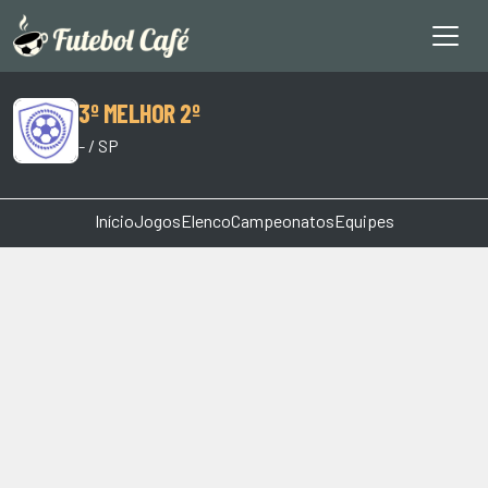
3º MELHOR 2º
- / SP
Início
Jogos
Elenco
Campeonatos
Equipes