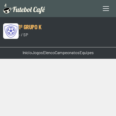
1º GRUPO K
- / SP
Início
Jogos
Elenco
Campeonatos
Equipes