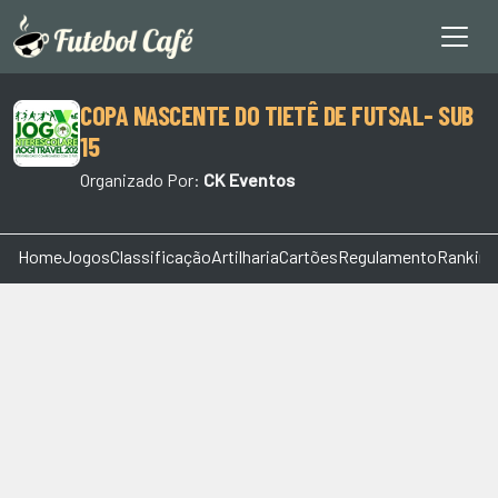
COPA NASCENTE DO TIETÊ DE FUTSAL- SUB
15
Organizado Por:
CK Eventos
Home
Jogos
Classificação
Artilharia
Cartões
Regulamento
Ranking