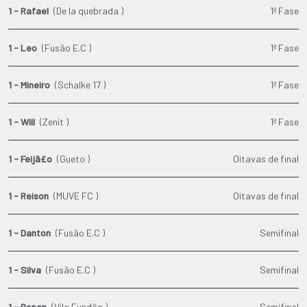
1 - Rafael
(De la quebrada )
1ª Fase
1 - Leo
(Fusão E.C )
1ª Fase
1 - Mineiro
(Schalke 17 )
1ª Fase
1 - Will
(Zenit )
1ª Fase
1 - Feijã£o
(Gueto )
Oitavas de final
1 - Reison
(MUVE FC )
Oitavas de final
1 - Danton
(Fusão E.C )
Semifinal
1 - Silva
(Fusão E.C )
Semifinal
1 - Renan
(Vila Fundão )
Semifinal