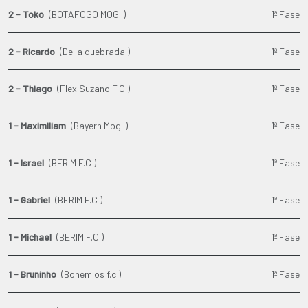
2 - Toko
(BOTAFOGO MOGI )
1ª Fase
2 - Ricardo
(De la quebrada )
1ª Fase
2 - Thiago
(Flex Suzano F.C )
1ª Fase
1 - Maximiliam
(Bayern Mogi )
1ª Fase
1 - Israel
(BERIM F.C )
1ª Fase
1 - Gabriel
(BERIM F.C )
1ª Fase
1 - Michael
(BERIM F.C )
1ª Fase
1 - Bruninho
(Bohemios f.c )
1ª Fase