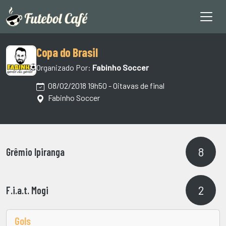
Copa do Brasil
Organizado Por:
Fabinho Soccer
08/02/2018 19h50 - Oitavas de final
Fabinho Soccer
8
Grêmio Ipiranga
2
F.i.a.t. Mogi
Gols