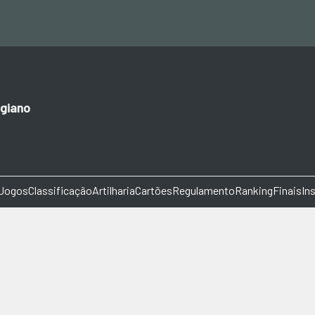
giano
Jogos
Classificação
Artilharia
Cartões
Regulamento
Ranking
Finais
In