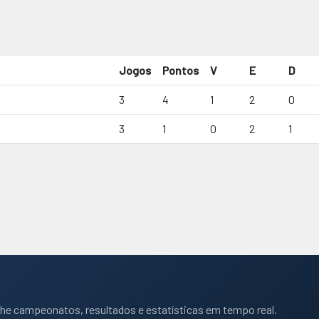
Jogos
Pontos
V
E
D
3
4
1
2
0
3
1
0
2
1
he campeonatos, resultados e estatísticas em tempo real.