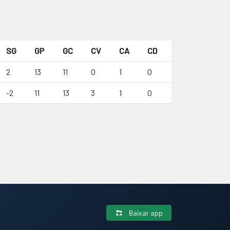
SG
GP
GC
CV
CA
CD
2
13
11
0
1
0
-2
11
13
3
1
0
Baixar app